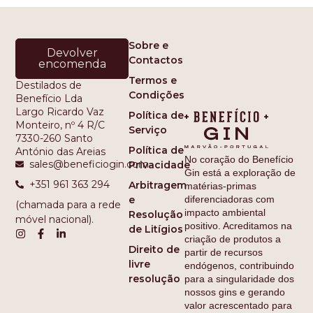
Sobre e
Devolver
Contactos
encomenda
Termos e
Destilados de
Condições
Benefício Lda
Largo Ricardo Vaz
Política de
Monteiro, nº 4 R/C
Serviço
7330-260 Santo
Política de
António das Areias
No coração do Benefício
sales@beneficiogin.com
Privacidade
Gin está a exploração de
+351 961 363 294
Arbitragem
matérias-primas
e
diferenciadoras com
(chamada para a rede
impacto ambiental
Resolução
móvel nacional).
positivo. Acreditamos na
de Litígios
criação de produtos a
Direito de
partir de recursos
livre
endógenos, contribuindo
resolução
para a singularidade dos
nossos gins e gerando
valor acrescentado para