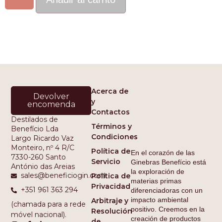
Acerca de
Devolver
y
encomenda
Contactos
Destilados de
Términos y
Benefício Lda
Condiciones
Largo Ricardo Vaz
Monteiro, nº 4 R/C
Política de
En el corazón de las
7330-260 Santo
Servicio
Ginebras Benefício está
António das Areias
la exploración de
sales@beneficiogin.com
Política de
materias primas
Privacidad
+351 961 363 294
diferenciadoras con un
impacto ambiental
Arbitraje y
(chamada para a rede
positivo. Creemos en la
Resolución
móvel nacional).
creación de productos
de