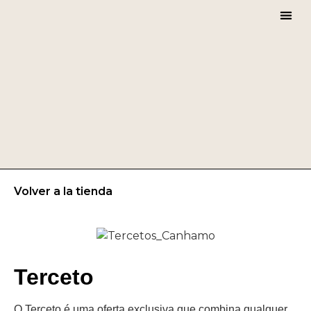
FLOR D
Volver a la tienda
Terceto
O Terceto é uma oferta exclusiva que combina qualquer