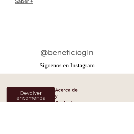
Saber +
@beneficiogin
Síguenos en Instagram
Acerca de
Devolver
y
encomenda
Contactos
Destilados de
Términos y
Benefício Lda
Condiciones
Largo Ricardo Vaz
Monteiro, nº 4 R/C
Política de
En el corazón de las
7330-260 Santo
Servicio
Ginebras Benefício está